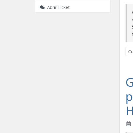
Abrir Ticket
Co
G
p
H