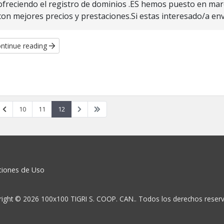
ofreciendo el registro de dominios .ES hemos puesto en mar
con mejores precios y prestaciones.Si estas interesado/a envia
ntinue reading
10
11
12
iciones de Uso
ight © 2026 100x100 TIGRI S. COOP. CAN.. Todos los derechos reser