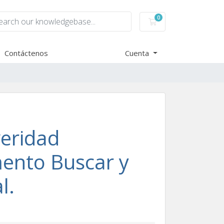
0
Carro de Pedidos
Contáctenos
Cuenta
veridad
ento Buscar y
l.