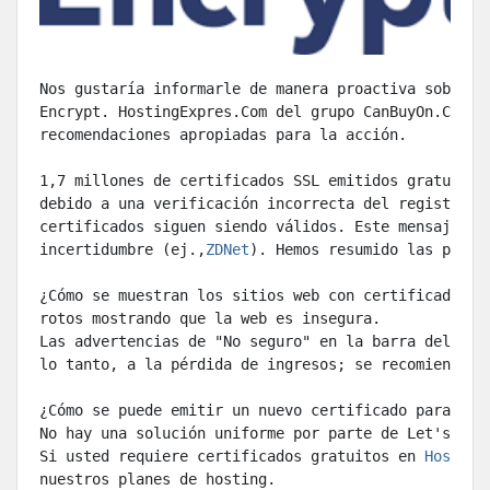
Nos gustaría informarle de manera proactiva sobre p
Encrypt. HostingExpres.Com del grupo CanBuyOn.Com n
recomendaciones apropiadas para la acción.
1,7 millones de certificados SSL emitidos gratuitam
debido a una verificación incorrecta del registro D
certificados siguen siendo válidos. Este mensaje es
incertidumbre (ej.,
ZDNet
). Hemos resumido las pregu
¿Cómo se muestran los sitios web con certificados n
rotos mostrando que la web es insegura.
Las advertencias de "No seguro" en la barra del nav
lo tanto, a la pérdida de ingresos; se recomienda u
¿Cómo se puede emitir un nuevo certificado para los
No hay una solución uniforme por parte de Let's Enc
Si usted requiere certificados gratuitos en 
Hosting
nuestros planes de hosting.