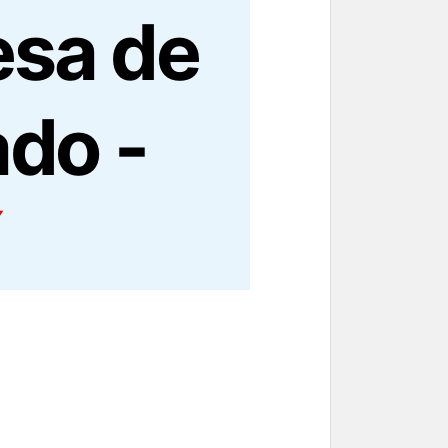
esa de
ado -