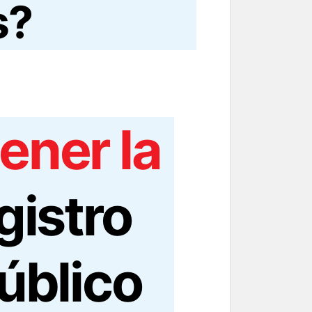
s?
ener la
gistro
úblico