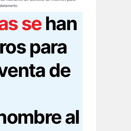
detenerlo.
as se
han
ros para
 venta de
!
nombre al