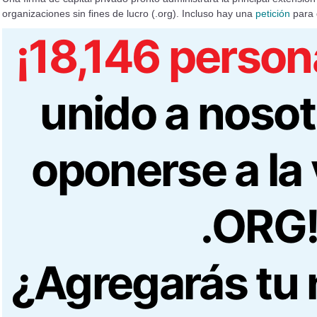
organizaciones sin fines de lucro (.org). Incluso hay una
petición
para 
¡18,146 person
unido a nosot
oponerse a la
.ORG
¿Agregarás tu 